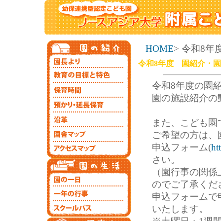
HOME
> 令和8
令和8年度 園紹介・
令和8年度の園
園の施設紹介の
また、こども園
ご希望の方は、園へ
申込フォーム(
ht
さい。
（園行事の関係
のでご了承くだ
申込フォームで
いたします。